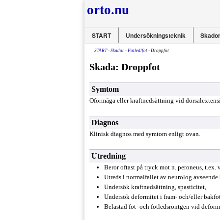
orto.nu
START
Undersökningsteknik
Skador
START
-
Skador
-
Fotled/fot
- Droppfot
Skada: Droppfot
Symtom
Oförmåga eller kraftnedsättning vid dorsalextensi
Diagnos
Klinisk diagnos med symtom enligt ovan.
Utredning
Beror oftast på tryck mot n. peroneus, t.ex. 
Utreds i normalfallet av neurolog avseende
Undersök kraftnedsättning, spasticitet,
Undersök deformitet i fram- och/eller bakfot 
Belastad fot­- och fotledsröntgen vid deformi