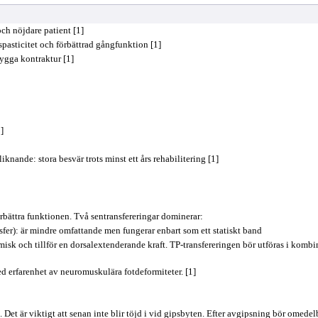
ch nöjdare patient [1]
pasticitet och förbättrad gångfunktion [1]
ygga kontraktur [1]
]
liknande: stora besvär trots minst ett års rehabilitering [1]
rbättra funktionen. Två sentrans­fereringar dominerar:
fer): är mindre om­fattande men fungerar enbart som ett statiskt band
amisk och tillför en dorsalextenderande kraft. TP­-transfereringen bör utföras i komb
ed erfarenhet av neuromuskulära fotdeformiteter. [1]
. Det är viktigt att senan inte blir töjd i vid gipsbyten. Efter avgipsning bör omede