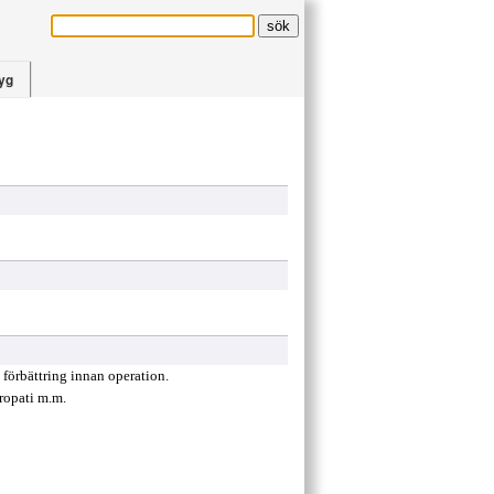
yg
. förbättring innan operation.
ropati m.m.