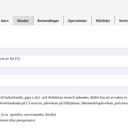
 barn
Skador
Behandlingar
Operationer
Riktlinjer
Verkt
on av fot [1].
vid huksittande, gips o.dyl. och förbättras inom 6 månader, därför bra att avvakta ev
 borreliaskada på L5-nerven, påverkan på lillhjärnan, läkemedelspåverkan, polyneu
(t.ex. spetsfot, cavovarusfot, klotår)
teter eller preoperativt