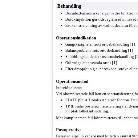
Behandling
Dorsalextensionsskena ger bättre funktion o
Botoxinjektion ger tidsbegränsad minskad s
Ev. kan stretchning av vadmuskulatur föreb
Operationsindikation
Gångsvårigheter trots ortosbehandling [1]
Balansproblem trots ortosbehandling [1]
Snubblingstendens trots ortosbehandling [1
Oförmåga att använda ortos [1]
Efter droppfot p.g.a. nervskada, stroke eller 
Operationsmetod
Individualiserat.
Vid okomplicerade fall kan en sentransferering fö
STATT (Split Tibialis Anterior Tendon Trans
TP (tibialis posterior transferering): är dyn
för plattfothetsutveckling.
Mer komplicerade fall bör remitteras till enhet m
Postoperativt
Belastad gips i 6 veckor med fotleden i minst 90°