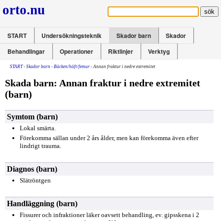
orto.nu
START
Undersökningsteknik
Skador barn
Skador
Behandlingar
Operationer
Riktlinjer
Verktyg
START
-
Skador barn
-
Bäcken/höft/femur
- Annan fraktur i nedre extremitet
Skada barn: Annan fraktur i nedre extremitet
(barn)
Symtom (barn)
Lokal smärta.
Förekomma sällan under 2 års ålder, men kan förekomma även efter
lindrigt trauma.
Diagnos (barn)
Slätröntgen
Handläggning (barn)
Fissurer och infraktioner läker oavsett behandling, ev. gipsskena i 2