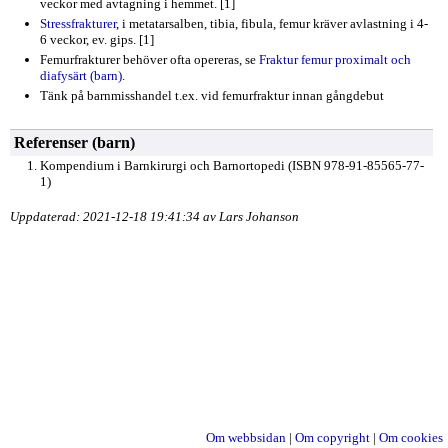
veckor med avtagning i hemmet. [1]
Stressfrakturer
, i metatarsalben, tibia, fibula, femur kräver avlastning i 4-
6 veckor, ev. gips. [1]
Femurfrakturer behöver ofta opereras, se
Fraktur femur proximalt och
diafysärt (barn)
.
Tänk på barnmisshandel t.ex. vid femurfraktur innan gångdebut
Referenser (barn)
Kompendium i Barnkirurgi och Barnortopedi (ISBN 978-91-85565-77-
1)
Uppdaterad: 2021-12-18 19:41:34 av Lars Johanson
Om webbsidan
|
Om copyright
|
Om cookies