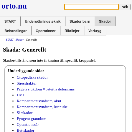
orto.nu
START
Undersökningsteknik
Skador barn
Skador
Behandlingar
Operationer
Riktlinjer
Verktyg
START
-
Skador
- Generellt
Skada: Generellt
Skador/tillstånd som inte är knutna till specifik kroppsdel.
Underliggande sidor
Ortopediska skador
Stressfraktur
Pagets sjukdom = osteitis deformans
DVT
Kompartmentsyndrom, akut
Kompartmentsyndrom, kroniskt
Sårskador
Pyogent granulom
Operationssår
Bettskador