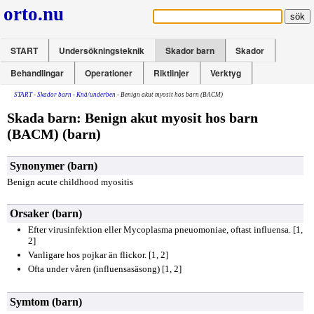
orto.nu
START
Undersökningsteknik
Skador barn
Skador
Behandlingar
Operationer
Riktlinjer
Verktyg
START
-
Skador barn
-
Knä/underben
- Benign akut myosit hos barn (BACM)
Skada barn: Benign akut myosit hos barn
(BACM) (barn)
Synonymer (barn)
Benign acute childhood myositis
Orsaker (barn)
Efter virusinfektion eller Mycoplasma pneuomoniae, oftast influensa. [1,
2]
Vanligare hos pojkar än flickor. [1, 2]
Ofta under våren (influensasäsong) [1, 2]
Symtom (barn)