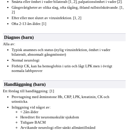
Smärta eller ömhet i vader bilateralt [1, 2], palpationsömhet i vader [2].
Gångsvårigheter av olika slag, ofta tågång, ibland rullstolskrävande. [1,
2]
Efter eller mot slutet av virusinfektion. [1, 2]
Ofta 2-13 års ålder. [1]
Diagnos (barn)
Alla av:
Typisk anamnes och status (nylig virusinfektion, ömhet i vader
bilateralt, abnormalt gångmönster)
Normal neurologi
Förhöjt CK, kan ha hemoglobin i urin och lågt LPK men i övrigt
normala labbprover
Handläggning (barn)
Ett förslag till handläggning: [1]
Provtagning med åtminstone Hb, CRP, LPK, kreatinin, CK och
urinsticka.
Inläggning vid något av:
< 2års ålder
Hereditet för neuromuskulär sjukdom
Tidigare BACM
Avvikande neurologi eller sänkt allmäntillstånd