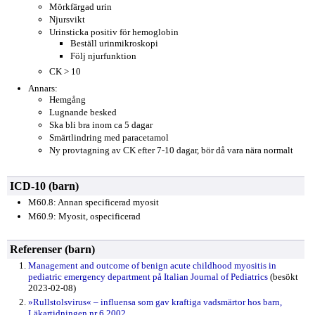
Mörkfärgad urin
Njursvikt
Urinsticka positiv för hemoglobin
Beställ urinmikroskopi
Följ njurfunktion
CK > 10
Annars:
Hemgång
Lugnande besked
Ska bli bra inom ca 5 dagar
Smärtlindring med paracetamol
Ny provtagning av CK efter 7-10 dagar, bör då vara nära normalt
ICD-10 (barn)
M60.8: Annan specificerad myosit
M60.9: Myosit, ospecificerad
Referenser (barn)
Management and outcome of benign acute childhood myositis in
pediatric emergency department på Italian Journal of Pediatrics
(besökt
2023-02-08)
»Rullstolsvirus« – influensa som gav kraftiga vadsmärtor hos barn,
Läkartidningen nr 6 2002