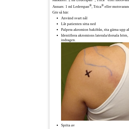
®
®
Annars: 1 ml Lederspan
, Trica
eller motsvaran
Gör så här:
Använd svart nål
Låt patienten sitta ned
Palpera akromion bakifrån, rita gärna upp
Identifiera akromions laterala/dorsala hörn,
indragen.
Sprita av