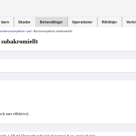
 barn
Skador
Behandlingar
Operationer
Riktlinjer
Verkt
on/kortisoninjektion i axel
- Kortisoninjektion subakromiellt
 subakromiellt
ock mer effektivt)
nde + 10 ml långverkande lokalanestesi (t.ex. ropivakain).