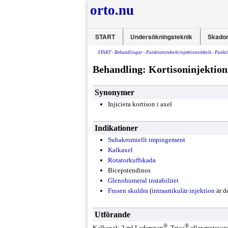
orto.nu
START
Undersökningsteknik
Skador
START
-
Behandlingar
-
Punktionsteknik/injektionsteknik
-
Punkti
Behandling: Kortisoninjektion
Synonymer
Injiciera kortison i axel
Indikationer
Subakromiellt impingement
Kalkaxel
Rotatorkuffskada
Bicepstendinos
Glenohumeral instabilitet
Frusen skuldra
(
intraartikulär injektion
är d
Utförande
®
®
Kalkaxel: 2 ml Lederspan
, Trica
eller motsvara