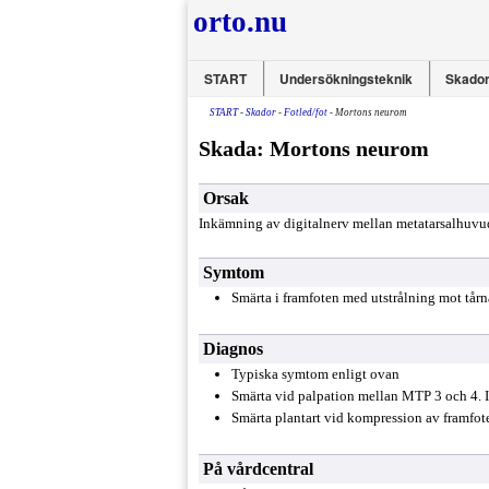
orto.nu
START
Undersökningsteknik
Skador
START
-
Skador
-
Fotled/fot
- Mortons neurom
Skada: Mortons neurom
Orsak
Inkämning av digitalnerv mellan metatarsalhuvu
Symtom
Smärta i framfoten med utstrålning mot tårn
Diagnos
Typiska symtom enligt ovan
Smärta vid palpation mellan MTP 3 och 4. I
Smärta plantart vid kompression av framfot
På vårdcentral