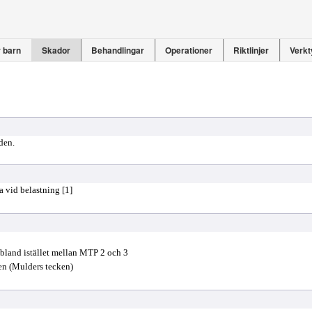
 barn
Skador
Behandlingar
Operationer
Riktlinjer
Verkt
den.
a vid belastning [1]
bland istället mellan MTP 2 och 3
en (Mulders tecken)