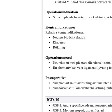
T1-viktad MR-bild med mortons neurom mel
Operationsindikation
Stora upplevda besvär trots icke-kirurgisk
Kontraindikationer
Relativa kontraindikationer:
Nedsatt blodcirkulation
Diabetes
Rökning
Operationsmetod
Neurektomi med plantart eller dorsalt snitt.
Ett alternativ kan vara ligamentklyvning för
Postoperativt
Vid plantart snitt: avlastning av framfoten i
Vid dorsalt snitt: omedelbar belastning, sut
ICD-10
G58.8: Andra specificerade mononeuropati
G58.9: Mononeuropati, ospecificerad