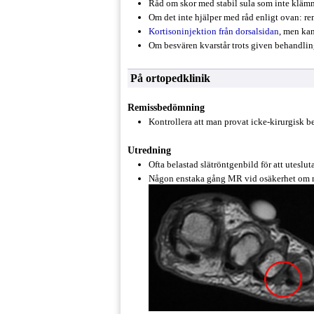
Råd om skor med stabil sula som inte klämme
Om det inte hjälper med råd enligt ovan: rem
Kortisoninjektion från dorsalsidan
, men kan
Om besvären kvarstår trots given behandling 
På ortopedklinik
Remissbedömning
Kontrollera att man provat icke-kirurgisk 
Utredning
Ofta belastad slätröntgenbild för att uteslut
Någon enstaka gång MR vid osäkerhet om me