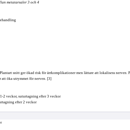
lan metatarsaler 3 och 4
 behandling
 Plantart snitt ger ökad risk för ärrkomplikationer men lättare att lokalisera nerve
 att öka utrymmet för nerven. [3]
 1-2 veckor, suturtagning efter 3 veckor
urtagning efter 2 veckor
er