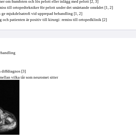
r om framfoten och lös pelott eller inlägg med pelott [2, 3]
iss till ortopedtekniker för pelott under det smärtande området [1, 2]
 ge mjukdelsatrofi vid upprepad behandling [1, 2]
och patienten är positiv till kirurgi: remiss till ortopedklinik [2]
behandling
a diffdiagnos [3]
llan vilka tår som neuromet sitter