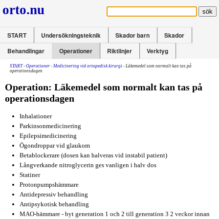
orto.nu
START
Undersökningsteknik
Skador barn
Skador
Behandlingar
Operationer
Riktlinjer
Verktyg
START
-
Operationer
-
Medicinering vid ortopedisk kirurgi
- Läkemedel som normalt kan tas på
operationsdagen
Operation: Läkemedel som normalt kan tas på
operationsdagen
Inhalationer
Parkinsonmedicinering
Epilepsimedicinering
Ögondroppar vid glaukom
Betablockerare (dosen kan halveras vid instabil patient)
Långverkande nitroglycerin ges vanligen i halv dos
Statiner
Protonpumpshämmare
Antidepressiv behandling
Antipsykotisk behandling
MAO-hämmare - byt generation 1 och 2 till generation 3 2 veckor innan