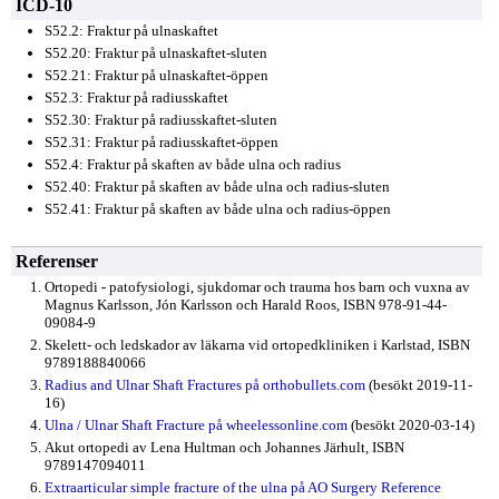
ICD-10
S52.2: Fraktur på ulnaskaftet
S52.20: Fraktur på ulnaskaftet-sluten
S52.21: Fraktur på ulnaskaftet-öppen
S52.3: Fraktur på radiusskaftet
S52.30: Fraktur på radiusskaftet-sluten
S52.31: Fraktur på radiusskaftet-öppen
S52.4: Fraktur på skaften av både ulna och radius
S52.40: Fraktur på skaften av både ulna och radius-sluten
S52.41: Fraktur på skaften av både ulna och radius-öppen
Referenser
Ortopedi - patofysiologi, sjukdomar och trauma hos barn och vuxna av
Magnus Karlsson, Jón Karlsson och Harald Roos, ISBN 978-91-44-
09084-9
Skelett- och ledskador av läkarna vid ortopedkliniken i Karlstad, ISBN
9789188840066
Radius and Ulnar Shaft Fractures på orthobullets.com
(besökt 2019-11-
16)
Ulna / Ulnar Shaft Fracture på wheelessonline.com
(besökt 2020-03-14)
Akut ortopedi av Lena Hultman och Johannes Järhult, ISBN
9789147094011
Extraarticular simple fracture of the ulna på AO Surgery Reference