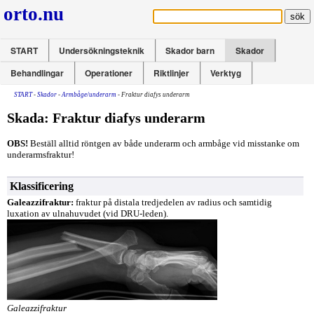
orto.nu
START
Undersökningsteknik
Skador barn
Skador
Behandlingar
Operationer
Riktlinjer
Verktyg
START
-
Skador
-
Armbåge/underarm
- Fraktur diafys underarm
Skada: Fraktur diafys underarm
OBS!
Beställ alltid röntgen av både underarm och armbåge vid misstanke om
underarmsfraktur!
Klassificering
Galeazzifraktur:
fraktur på distala tredjedelen av radius och samtidig
luxation av ulnahuvudet (vid DRU-leden).
Galeazzifraktur