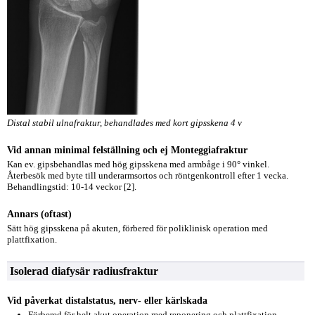
Distal stabil ulnafraktur, behandlades med kort gipsskena 4 v
Vid annan minimal felställning och ej Monteggiafraktur
Kan ev. gipsbehandlas med hög gipsskena med armbåge i 90° vinkel.
Återbesök med byte till underarmsortos och röntgenkontroll efter 1 vecka.
Behandlingstid: 10-14 veckor [2].
Annars (oftast)
Sätt hög gipsskena på akuten, förbered för poliklinisk operation med
plattfixation.
Isolerad diafysär radiusfraktur
Vid påverkat distalstatus, nerv- eller kärlskada
Förbered för helt akut operation med reponering och plattfixation.