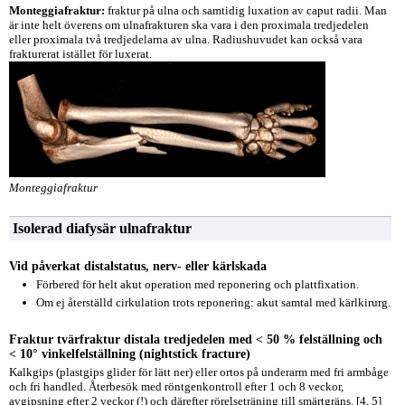
Monteggiafraktur:
fraktur på ulna och samtidig luxation av caput radii. Man
är inte helt överens om ulnafrakturen ska vara i den proximala tredjedelen
eller proximala två tredjedelarna av ulna. Radiushuvudet kan också vara
frakturerat istället för luxerat.
Monteggiafraktur
Isolerad diafysär ulnafraktur
Vid påverkat distalstatus, nerv- eller kärlskada
Förbered för helt akut operation med reponering och plattfixation.
Om ej återställd cirkulation trots reponering: akut samtal med kärlkirurg.
Fraktur tvärfraktur distala tredjedelen med < 50 % felställning och
< 10° vinkelfelställning (nightstick fracture)
Kalkgips (plastgips glider för lätt ner) eller ortos på underarm med fri armbåge
och fri handled. Återbesök med röntgenkontroll efter 1 och 8 veckor,
avgipsning efter 2 veckor (!) och därefter rörelseträning till smärtgräns. [4, 5]