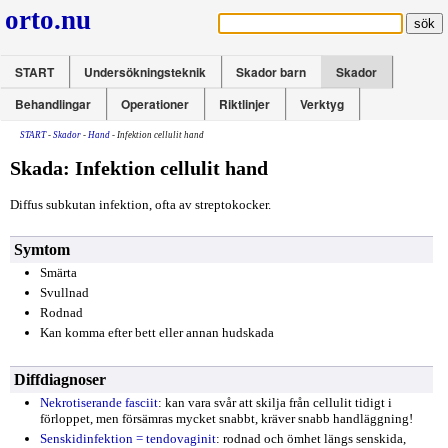
orto.nu
START
Undersökningsteknik
Skador barn
Skador
Behandlingar
Operationer
Riktlinjer
Verktyg
START
-
Skador
-
Hand
- Infektion cellulit hand
Skada: Infektion cellulit hand
Diffus subkutan infektion, ofta av streptokocker.
Symtom
Smärta
Svullnad
Rodnad
Kan komma efter bett eller annan hudskada
Diffdiagnoser
Nekrotiserande fasciit
: kan vara svår att skilja från cellulit tidigt i
förloppet, men försämras mycket snabbt, kräver snabb handläggning!
Senskidinfektion = tendovaginit
: rodnad och ömhet längs senskida,