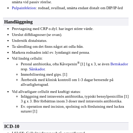
smärta vid passiv rörelse.
Pulpainfektion
: rodnad, svullnad, smärta endast distalt om DIP/IP-led
Handläggning
Provtagning med CRP o.dyl. har inget större värde.
Uteslut diffdiagnoser (se ovan).
Undersök distalstatus.
Ta sårodling om det finns något att odla från.
Markera rodnaden inkl ev. lymfangit med penna.
Vid lindrig cellulit:
®
Peroral antibiotika, ofta Kåvepenin
[1] 1g x 3, se även
Bettskador
resp.
Sårskador
.
Immobilisering med gips. [1]
Återbesök med klinisk kontroll om 1-3 dagar beroende på
allvarlighetsgrad.
Vid allvarligare cellulit med kraftigt status:
Inläggning med intravenös antibiotika, typiskt bensylpenicillin [1]
3 g x 3. Bör förbättras inom 3 doser med intravenös antibiotika.
Ev. operation med incision, spolning och förslutning med luckra
suturer [1]
ICD-10