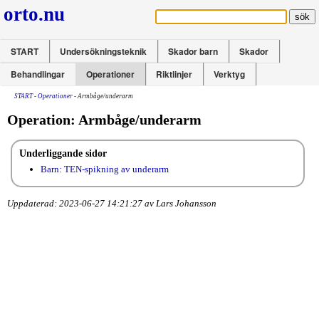
orto.nu
START
Undersökningsteknik
Skador barn
Skador
Behandlingar
Operationer
Riktlinjer
Verktyg
START
-
Operationer
- Armbåge/underarm
Operation: Armbåge/underarm
Underliggande sidor
Barn: TEN-spikning av underarm
Uppdaterad: 2023-06-27 14:21:27 av Lars Johansson