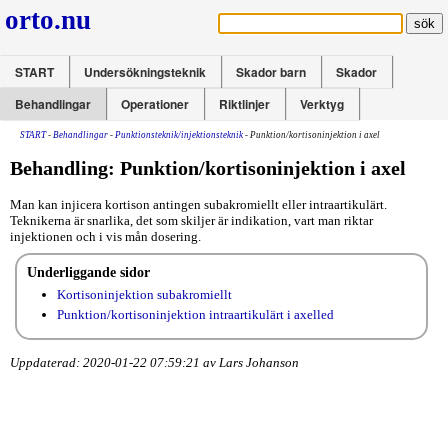
orto.nu
START
Undersökningsteknik
Skador barn
Skador
Behandlingar
Operationer
Riktlinjer
Verktyg
START
-
Behandlingar
-
Punktionsteknik/injektionsteknik
- Punktion/kortisoninjektion i axel
Behandling: Punktion/kortisoninjektion i axel
Man kan injicera kortison antingen subakromiellt eller intraartikulärt.
Teknikerna är snarlika, det som skiljer är indikation, vart man riktar
injektionen och i vis mån dosering.
Underliggande sidor
Kortisoninjektion subakromiellt
Punktion/
kortisoninjektion intraartikulärt i axelled
Uppdaterad: 2020-01-22 07:59:21 av Lars Johanson