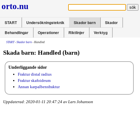
orto.nu
START
Undersökningsteknik
Skador barn
Skador
Behandlingar
Operationer
Riktlinjer
Verktyg
START
-
Skador barn
- Handled
Skada barn: Handled (barn)
Underliggande sidor
Fraktur distal radius
Fraktur skafoideum
Annan karpalbensfraktur
Uppdaterad: 2020-01-11 20:47:24 av Lars Johanson