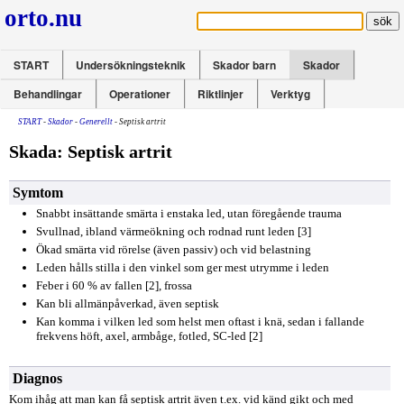
orto.nu
START
Undersökningsteknik
Skador barn
Skador
Behandlingar
Operationer
Riktlinjer
Verktyg
START
-
Skador
-
Generellt
- Septisk artrit
Skada: Septisk artrit
Symtom
Snabbt insättande smärta i enstaka led, utan föregående trauma
Svullnad, ibland värmeökning och rodnad runt leden [3]
Ökad smärta vid rörelse (även passiv) och vid belastning
Leden hålls stilla i den vinkel som ger mest utrymme i leden
Feber i 60 % av fallen [2], frossa
Kan bli allmänpåverkad, även septisk
Kan komma i vilken led som helst men oftast i knä, sedan i fallande
frekvens höft, axel, armbåge, fotled, SC-led [2]
Diagnos
Kom ihåg att man kan få septisk artrit även t.ex. vid känd gikt och med