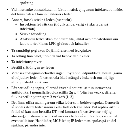
spolning
Vid misstanke om subkutan infektion: stick ej igenom infekterat område,
det finns risk att föra in bakterier i leden.
Annars, försök sticka i leden (aseptiskt):
Inspektera ledvätskan (trögflytande, varig vätska tyder på
infektion)
Skicka för odling
Analysera ledvätskan för neutrofila, laktat och procalcitonin om
laboratoriet klarar, LPK, glukos och kristaller
Ta samtidigt p-glukos för jämförelse med led-glukos
Ta odling från blod, urin och vid behov fler lokaler
Ta infektionsprover
Beställ slätröntgen av leden
Vid osäker diagnos och/eller inget utbyte vid ledpunktion: beställ gärna
ultraljud av leden för att utreda ökad mängd vätska och om möjligt
ultraljudsledd punktion
Efter att odling tagits, eller vid instabil patient: sätt in intravenös
antibiotika, i normalfallet cloxacillin 2g x 4 (ofta i en vecka, därefter
flukloxacillin ytterligare 3 veckor) [1, 3]
Det finns olika meningar om vilka leder som behöver spolas. Generellt
så spolas större leder såsom axel-, höft och knäleder. Vid septisk artrit i
fotled så kan man beställa DT med kontrast (för att även se möjlig
abscess), om denna visar ökad vätska i leden så spolas den, i annat fall
eventuellt inte. Handleder, MCP-leder, IP-leder m.m. spolas på en del
sjukhus, på andra inte.