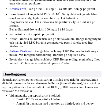
utan kristaller i punktatet.
9
Reaktiv artrit
- kan ge led-LPK upp till ca 50x10
. Kan ge polyartrit.
9
Borreliaartrit - kan ge led-LPK > 50x10
. Ger typiskt svängande feber
som kan vara hög, hydrops men inte mycket ledsmärta.
Diagnosticeras via PCR i ledvätska, höga titrar av IgG i blod kan ge
ledtråd.
Behandlas med doxycyklin 100 mg x 2 i 14 dagar.
Reumatoid artrit - typiskt polyartrit.
Artros - kronisk sjukdom men kan ge akuta symtom. Bör ge röntgenfynd
och ha lågt led-LPK, bör inte ge smärta vid passiv rörelse med litet
rörelseuttag.
Kalkaxel/kalkhöft
- kan ge feber och högt CRP. Bör visa förkalkning i
muskel vid röntgenundersökning. Bör inte ge högt led-LPK.
Erysipelas - kan ge feber och högt CRP. Bör ge tydligt avgränsbar, illröd
rodnad. Bör inte ge ledsmärta vid passiv rörelse.
Handläggning
Septisk artrit är ett potentiellt allvarligt tillstånd med risk för leddestruktion
då infektionen snabbt kan destruera ledbrosk (inom 48 timmar), kan också ge
septisk patient och har mortalitet runt 10 % [3]. Diffdiagnostiken kan också
vara svår. Vid misstanke:
Vid misstanke om septisk artrit i höftled:
Beställ DT för att se vätska i leden
Anmäl för operation med punktion av höftled, och vid behov