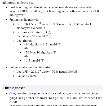
giktkristaller i ledvätska.
Positiv odling från den aktuella leden, men denna kan vara falskt
negativ i 10 % av fallen [3]. Behandling måste sättas in innan man fått
odlingssvar.
Preliminär diagnos vid:
9
Led-LPK > 50x10
varav > 90 % neutrofiler, TBC ger dock
monocytär övervikt [3]
Led-procalcitonin > 0,3 [3]
Ledlaktat > 10 mmol/l [3]
Led-glukos:
< blodglukos - 2,5 mmol/l [3]
eller
< 50 % av blodglukos [3]
eller
< 1,5 mmol/l [3]
Följande talar emot septisk artrit:
9
Led-LPK < 20x10
varav < 70 % neutrofiler [3]
Laktat < 7 mmol/l
Diffdiagnoser
Gikt, pseudogikt
- ger typiskt illrosa rodnad, ger smärta t.ex. av täckets
9
tyngd, kan ge feber och frossa. Kan ge led-LPK > 50x10
, feber och CRP
> 200.
Diagnos: kristaller i punktat, men det kan vara gikt/pseudogikt även