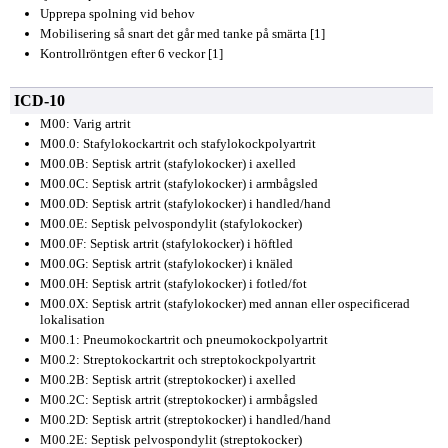
Upprepa spolning vid behov
Mobilisering så snart det går med tanke på smärta [1]
Kontrollröntgen efter 6 veckor [1]
ICD-10
M00: Varig artrit
M00.0: Stafylokockartrit och stafylokockpolyartrit
M00.0B: Septisk artrit (stafylokocker) i axelled
M00.0C: Septisk artrit (stafylokocker) i armbågsled
M00.0D: Septisk artrit (stafylokocker) i handled/hand
M00.0E: Septisk pelvospondylit (stafylokocker)
M00.0F: Septisk artrit (stafylokocker) i höftled
M00.0G: Septisk artrit (stafylokocker) i knäled
M00.0H: Septisk artrit (stafylokocker) i fotled/fot
M00.0X: Septisk artrit (stafylokocker) med annan eller ospecificerad
lokalisation
M00.1: Pneumokockartrit och pneumokockpolyartrit
M00.2: Streptokockartrit och streptokockpolyartrit
M00.2B: Septisk artrit (streptokocker) i axelled
M00.2C: Septisk artrit (streptokocker) i armbågsled
M00.2D: Septisk artrit (streptokocker) i handled/hand
M00.2E: Septisk pelvospondylit (streptokocker)