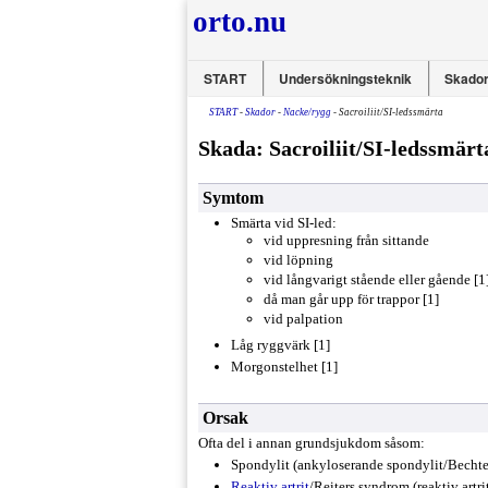
orto.nu
START
Undersökningsteknik
Skador
START
-
Skador
-
Nacke/rygg
- Sacroiliit/SI-ledssmärta
Skada: Sacroiliit/SI-ledssmärt
Symtom
Smärta vid SI-led:
vid uppresning från sittande
vid löpning
vid långvarigt stående eller gående [1
då man går upp för trappor [1]
vid palpation
Låg ryggvärk [1]
Morgonstelhet [1]
Orsak
Ofta del i annan grundsjukdom såsom:
Spondylit (ankyloserande spondylit/Bechter
Reaktiv artrit
/Reiters syndrom (reaktiv artri