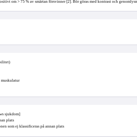
sitivt om > 75 % av smärtan försvinner [2]. Bör göras med kontrast och genomlysning
litet)
e muskulatur
ews sjukdom]
nan plats
en som ej klassificeras på annan plats