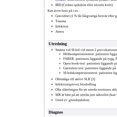
IBD (Crohns sjukdom eller ulcerös kolit)
Kan även bero på t.ex.:
Graviditet (1 % får långvariga besvär efter g
Trauma
Infektion
Artros
Utredning
Smärta vid SI-led vid minst 2 provokationst
Höftkompressionstest: patienten ligga
FABER: patienten liggande på rygg, fl
Open book-test: patienten liggande på 
Gaenslens test: patienten liggande på
SI-ledskompressionstest: patienten lig
Oförmåga till aktivt SLR [3]
Infektionsprover, blododling
Ofta slätröntgen för att utreda erosioner, sk
MR är bäst på att utreda just sakroiliit (kan 
Utred ev. grundsjukdom.
Diagnos