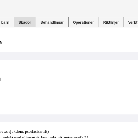
 barn
Skador
Behandlingar
Operationer
Riktlinjer
Verkt
a
]
ews sjukdom, psoriasisartrit)
t typiskt med oligoartrit, konjunktivit, entesopati) [1]