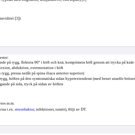
raviditet [3])
ester:
nde på rygg, flektera 90° i höft och knä, komprimera höft genom att trycka på knät 
exion, abduktion, externrotation i höft
rygg, pressa nedåt på spina iliaca anterior superior)
 rygg, höften på den symtomatiska sidan hyperextenderat (med benet utanför britsen
gande på sida, tryck på sidan av höften
leros m.m.
visa t.ex.
stressfraktur
, infektioner, tumör), följt av DT.