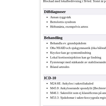
Blockad med lokalbedövning i SI-led. Testet är po
Diffdiagnoser
Annan ryggvärk
Bertolottis syndrom
Höftsmärta, exempelvis artros
Behandling
Behandla ev. grundsjukdom
Ofta NSAID och sjukgymnastik (öka bålstabi
Kryckor kan ge symtomlindring
Lokal kortisoninjektion kan ge lindring
Fysioterapi med stärkande av stabiliserand
Ibland artrodes
ICD-10
M24.6E: Ankylos i sakroiliakaled
M45.9: Ankyloserande spondylit [Bechter
M46.1: Sakroiliit som ej klassificeras på an
M53.3: Sjukdomar i sakro-koccygeala region