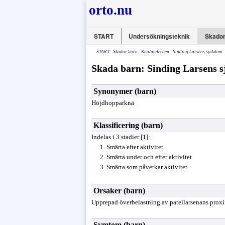
orto.nu
START
Undersökningsteknik
Skador
START
-
Skador barn
-
Knä/underben
- Sinding Larsens sjukdom
Skada barn: Sinding Larsens 
Synonymer (barn)
Höjdhopparknä
Klassificering (barn)
Indelas i 3 stadier [1]:
Smärta efter aktivitet
Smärta under och efter aktivitet
Smärta som påverkar aktivitet
Orsaker (barn)
Upprepad överbelastning av patellarsenans proxima
Symtom (barn)