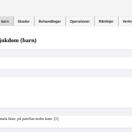
 barn
Skador
Behandlingar
Operationer
Riktlinjer
Verkt
sjukdom (barn)
la fäste, på patellas nedre kant. [1]