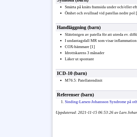
Smärta på knäts framsida under och/eller efte
Ömhet och svullnad vid patellas nedre pol 
Handläggning (barn)
Slätröntgen av patella för att utreda ev. dif
I undantagsfall MR som visar inflammation o
COX-hämmare [1]
Idrottskarens 3 månader
Läker ut spontant
ICD-10 (barn)
M76.5: Patellatendinit
Referenser (barn)
Sinding-Larsen-Johansson Syndrome på ot
Uppdaterad: 2021-11-15 06:53:26 av Lars Joha