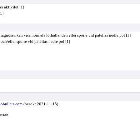
r aktivitet [1]
[1]
fdiagnoser, kan visa normala förhållanden eller sporre vid patellas nedre pol [1]
ch/eller sporre vid patellas nedre pol [1]
hobullets.com
(besökt 2021-11-15)
nsson