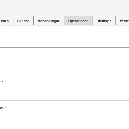
 barn
Skador
Behandlingar
Operationer
Riktlinjer
Verkt
pik
nson