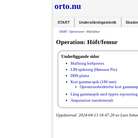
orto.nu
START
Undersökningsteknik
Skador
START
-
Operationer
- Höft/femur
Operation: Höft/femur
Underliggande sidor
Mallning höftprotes
LIH-spikning (Hansson Pin)
DHS-platta
Kort gamma-spik (180 mm)
Operationsberättelse kort gammas
Lång gammaspik med öppen reponering
Amputation transfemoralt
Uppdaterad: 2024-04-13 18:47:20 av Lars Joha