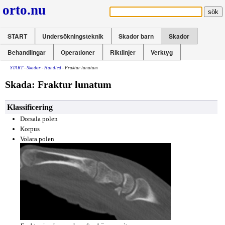
orto.nu
START
Undersökningsteknik
Skador barn
Skador
Behandlingar
Operationer
Riktlinjer
Verktyg
START
-
Skador
-
Handled
- Fraktur lunatum
Skada: Fraktur lunatum
Klassificering
Dorsala polen
Korpus
Volara polen