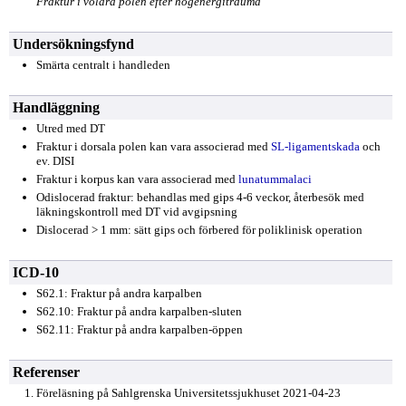
Fraktur i volara polen efter högenergitrauma
Undersökningsfynd
Smärta centralt i handleden
Handläggning
Utred med DT
Fraktur i dorsala polen kan vara associerad med
SL-ligamentskada
och
ev. DISI
Fraktur i korpus kan vara associerad med
lunatummalaci
Odislocerad fraktur: behandlas med gips 4-6 veckor, återbesök med
läkningskontroll med DT vid avgipsning
Dislocerad > 1 mm: sätt gips och förbered för poliklinisk operation
ICD-10
S62.1: Fraktur på andra karpalben
S62.10: Fraktur på andra karpalben-sluten
S62.11: Fraktur på andra karpalben-öppen
Referenser
Föreläsning på Sahlgrenska Universitetssjukhuset 2021-04-23