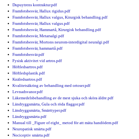
Dupuytrens kontraktur.pdf
Framfotsbesvär, Hallux rigidus.pdf
Framfotsbesvär, Hallux valgus, Kirurgisk behandling.pdf
Framfotsbesvär, Hallux valgus.pdf
Framfotsbesvär, Hammartå, Kirurgisk behandling.pdf
Framfotsbesvär, Metarsalgi.pdf
Framfotsbesvär, Mortons neurom-interdigital neuralgi.pdf
Framfotsbesvär, hammartå.pdf
Framfotsbesvär.pdf
Fysisk aktivitet vid artros.pdf
Höftledsartros.pdf
Höftledsplastik.pdf
Knäledsartros.pdf
Kvalitetsäkring av behandling med ortoser.pdf
Levnadsvanor.pdf
Läkemedelsbehandling av de mest sjuka och sköra äldre.pdf
Ländryggsmärta, Gula och röda flaggor.pdf
Ländryggsmärta, Smärttyper.pdf
Ländryggsmärta.pdf
Manual till _Figure of eight_ metod för att mäta handödem.pdf
Neuropatisk smärta.pdf
Nociceptiv smärta.pdf