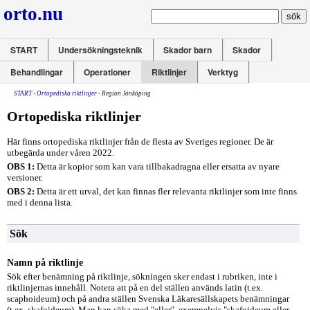
orto.nu
START
Undersökningsteknik
Skador barn
Skador
Behandlingar
Operationer
Riktlinjer
Verktyg
START
-
Ortopediska riktlinjer
- Region Jönköping
Ortopediska riktlinjer
Här finns ortopediska riktlinjer från de flesta av Sveriges regioner. De är
utbegärda under våren 2022.
OBS 1:
Detta är kopior som kan vara tillbakadragna eller ersatta av nyare
versioner.
OBS 2:
Detta är ett urval, det kan finnas fler relevanta riktlinjer som inte finns
med i denna lista.
Sök
Namn på riktlinje
Sök efter benämning på riktlinje, sökningen sker endast i rubriken, inte i
riktlinjernas innehåll. Notera att på en del ställen används latin (t.ex.
scaphoideum) och på andra ställen Svenska Läkaresällskapets benämningar
(t.ex. skafoideum). Man kan söka med "eller", exempelvis "skafoideum eller