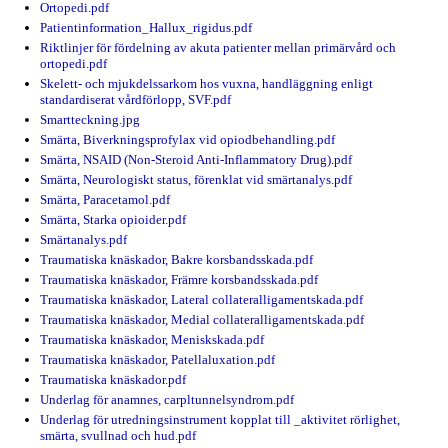
Ortopedi.pdf
Patientinformation_Hallux_rigidus.pdf
Riktlinjer för fördelning av akuta patienter mellan primärvård och
ortopedi.pdf
Skelett- och mjukdelssarkom hos vuxna, handläggning enligt
standardiserat vårdförlopp, SVF.pdf
Smartteckning.jpg
Smärta, Biverkningsprofylax vid opiodbehandling.pdf
Smärta, NSAID (Non-Steroid Anti-Inflammatory Drug).pdf
Smärta, Neurologiskt status, förenklat vid smärtanalys.pdf
Smärta, Paracetamol.pdf
Smärta, Starka opioider.pdf
Smärtanalys.pdf
Traumatiska knäskador, Bakre korsbandsskada.pdf
Traumatiska knäskador, Främre korsbandsskada.pdf
Traumatiska knäskador, Lateral collateralligamentskada.pdf
Traumatiska knäskador, Medial collateralligamentskada.pdf
Traumatiska knäskador, Meniskskada.pdf
Traumatiska knäskador, Patellaluxation.pdf
Traumatiska knäskador.pdf
Underlag för anamnes, carpltunnelsyndrom.pdf
Underlag för utredningsinstrument kopplat till _aktivitet rörlighet,
smärta, svullnad och hud.pdf