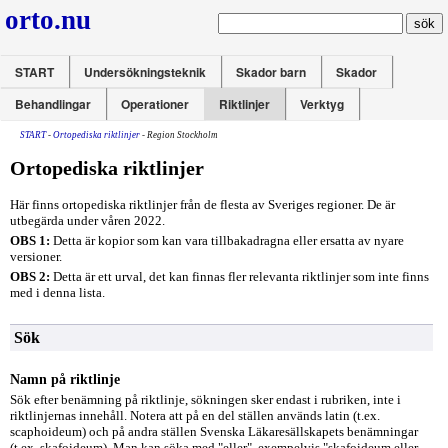
orto.nu
START
Undersökningsteknik
Skador barn
Skador
Behandlingar
Operationer
Riktlinjer
Verktyg
START
-
Ortopediska riktlinjer
- Region Stockholm
Ortopediska riktlinjer
Här finns ortopediska riktlinjer från de flesta av Sveriges regioner. De är
utbegärda under våren 2022.
OBS 1:
Detta är kopior som kan vara tillbakadragna eller ersatta av nyare
versioner.
OBS 2:
Detta är ett urval, det kan finnas fler relevanta riktlinjer som inte finns
med i denna lista.
Sök
Namn på riktlinje
Sök efter benämning på riktlinje, sökningen sker endast i rubriken, inte i
riktlinjernas innehåll. Notera att på en del ställen används latin (t.ex.
scaphoideum) och på andra ställen Svenska Läkaresällskapets benämningar
(t.ex. skafoideum). Man kan söka med "eller", exempelvis "skafoideum eller