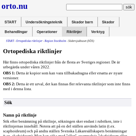
orto.nu
START
Undersökningsteknik
Skador barn
Skador
Behandlingar
Operationer
Riktlinjer
Verktyg
START
-
Ortopediska riktlinjer
-
Region Stockholm
- Södersjukhuset (SÖS)
Ortopediska riktlinjer
Här finns ortopediska riktlinjer från de flesta av Sveriges regioner. De är
utbegärda under våren 2022.
OBS 1:
Detta är kopior som kan vara tillbakadragna eller ersatta av nyare
versioner.
OBS 2:
Detta är ett urval, det kan finnas fler relevanta riktlinjer som inte finns
med i denna lista.
Sök
Namn på riktlinje
Sök efter benämning på riktlinje, sökningen sker endast i rubriken, inte i
riktlinjernas innehåll. Notera att på en del ställen används latin (t.ex.
scaphoideum) och på andra ställen Svenska Läkaresällskapets benämningar
(t.ex. skafoideum). Man kan söka med "eller", exempelvis "skafoideum eller